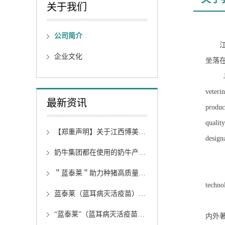
关于我们
公司简介
企业文化
坐落
veteri
最新资讯
product
quality
【郑重声明】关于江西博美莱生物科技有限公司未授权任何网络渠道销售本司产品的郑重声明
design
奶牛集团都在使用的奶牛产后补钙缓释丸剂“钙补乐”，您的牛场使用了吗？
＂蓝泰莱＂助力种猪高质量发展－博美莱参加进言传媒首届高质量种猪发展大会
techno
蓝泰莱（蓝耳病灭活疫苗）使用注意事项
公司
“蓝泰莱”（蓝耳病灭活疫苗）临床使用方案
内外